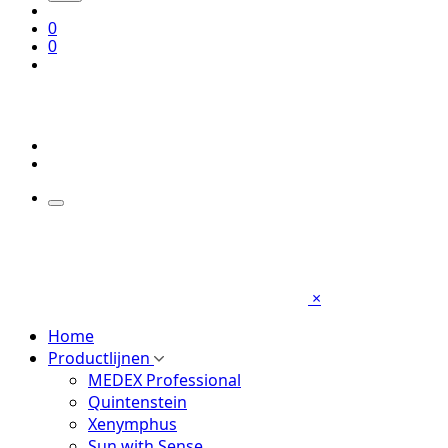
0
0
×
Home
Productlijnen
MEDEX Professional
Quintenstein
Xenymphus
Sun with Sense