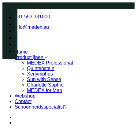
+31 593 331000
info@medex.eu
0
0
Home
Productlijnen
MEDEX Professional
Quintenstein
Xenymphus
Sun with Sense
Charlotte Sophie
MEDEX for Men
Webshop
Contact
Schoonheidsspecialist?